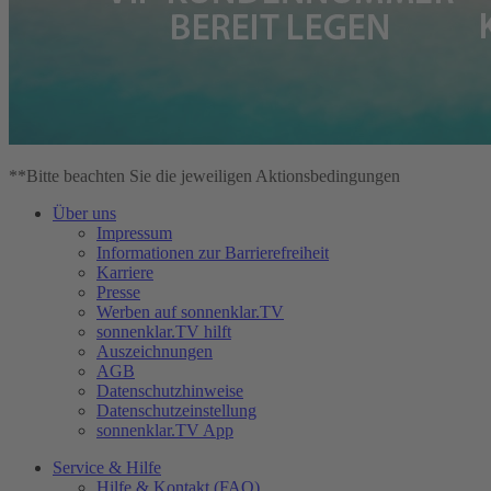
**Bitte beachten Sie die jeweiligen Aktionsbedingungen
Über uns
Impressum
Informationen zur Barrierefreiheit
Karriere
Presse
Werben auf sonnenklar.TV
sonnenklar.TV hilft
Auszeichnungen
AGB
Datenschutzhinweise
Datenschutzeinstellung
sonnenklar.TV App
Service & Hilfe
Hilfe & Kontakt (FAQ)