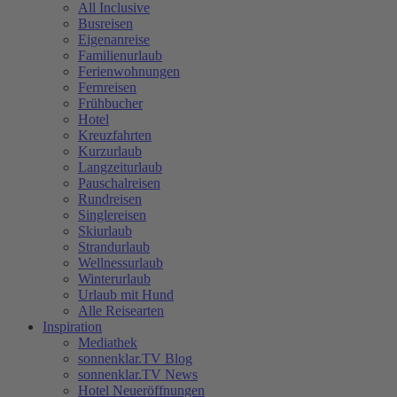
All Inclusive
Busreisen
Eigenanreise
Familienurlaub
Ferienwohnungen
Fernreisen
Frühbucher
Hotel
Kreuzfahrten
Kurzurlaub
Langzeiturlaub
Pauschalreisen
Rundreisen
Singlereisen
Skiurlaub
Strandurlaub
Wellnessurlaub
Winterurlaub
Urlaub mit Hund
Alle Reisearten
Inspiration
Mediathek
sonnenklar.TV Blog
sonnenklar.TV News
Hotel Neueröffnungen