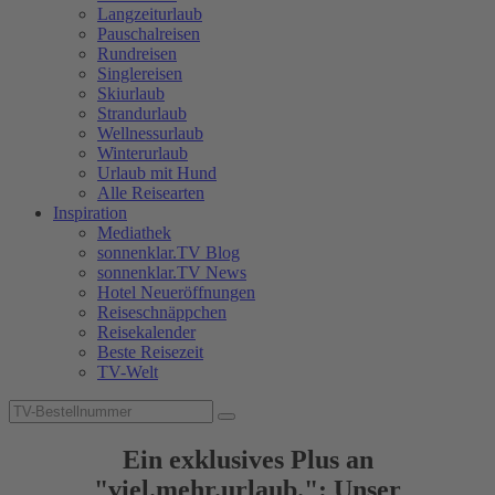
Langzeiturlaub
Pauschalreisen
Rundreisen
Singlereisen
Skiurlaub
Strandurlaub
Wellnessurlaub
Winterurlaub
Urlaub mit Hund
Alle Reisearten
Inspiration
Mediathek
sonnenklar.TV Blog
sonnenklar.TV News
Hotel Neueröffnungen
Reiseschnäppchen
Reisekalender
Beste Reisezeit
TV-Welt
Ein exklusives Plus an
"viel.mehr.urlaub.": Unser