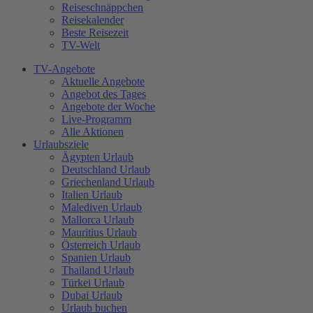
Reiseschnäppchen
Reisekalender
Beste Reisezeit
TV-Welt
TV-Angebote
Aktuelle Angebote
Angebot des Tages
Angebote der Woche
Live-Programm
Alle Aktionen
Urlaubsziele
Ägypten Urlaub
Deutschland Urlaub
Griechenland Urlaub
Italien Urlaub
Malediven Urlaub
Mallorca Urlaub
Mauritius Urlaub
Österreich Urlaub
Spanien Urlaub
Thailand Urlaub
Türkei Urlaub
Dubai Urlaub
Urlaub buchen